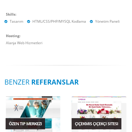
Skills:
Tasarım
HTML/CSS/PHP/MYSQL Kodlama
Yönetim Paneli
Hosting:
Alanja Web Hizmetleri
BENZER
REFERANSLAR
ÖZEN TIP MERKEZI
ÇIÇEKMIS ÇIÇEKÇI SITESI