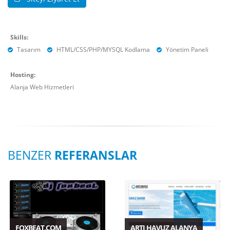
Skills:
Tasarım
HTML/CSS/PHP/MYSQL Kodlama
Yönetim Paneli
Hosting:
Alanja Web Hizmetleri
BENZER
REFERANSLAR
FOXBEAT.COM
ARTI HAVUZ ALANYA