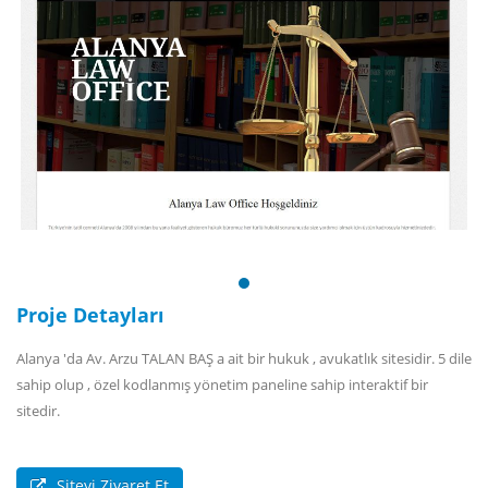
Proje Detayları
Alanya 'da Av. Arzu TALAN BAŞ a ait bir hukuk , avukatlık sitesidir. 5 dile
sahip olup , özel kodlanmış yönetim paneline sahip interaktif bir
sitedir.
Siteyi Ziyaret Et