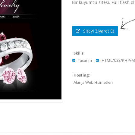
Bir kuyumcu sitesi. Full flash ol
Siteyi Ziyaret Et
Skills:
Tasarım
HTML/CSS/PHP/M
Hosting:
Alanja Web Hizmetleri