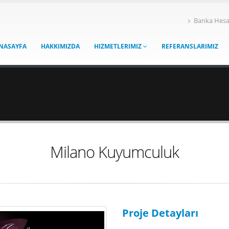
Banka Hesa
NASAYFA
HAKKIMIZDA
HIZMETLERIMIZ
REFERANSLARIMIZ
Milano Kuyumculuk
Proje Detayları