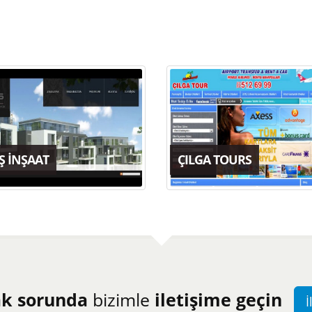
Ş İNŞAAT
ÇILGA TOURS
ak sorunda
bizimle
iletişime geçin
İ