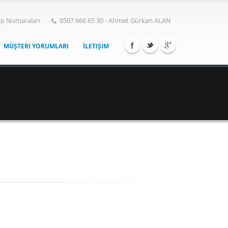
p Numaraları
0507 666 65 30 - Ahmet Gürkan ALAN
MÜŞTERI YORUMLARI
İLETIŞIM