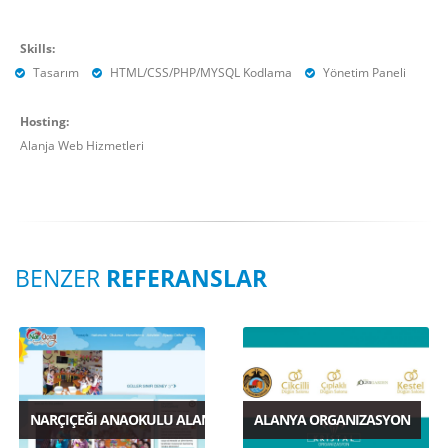
Skills:
Tasarım
HTML/CSS/PHP/MYSQL Kodlama
Yönetim Paneli
Hosting:
Alanja Web Hizmetleri
BENZER
REFERANSLAR
NARÇIÇEĞI ANAOKULU ALANYA
ALANYA ORGANIZASYON