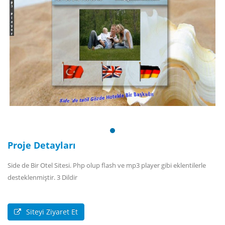
Proje Detayları
Side de Bir Otel Sitesi. Php olup flash ve mp3 player gibi eklentilerle
desteklenmiştir. 3 Dildir
Siteyi Ziyaret Et