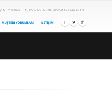
p Numaraları
0507 666 65 30 - Ahmet Gürkan ALAN
MÜŞTERI YORUMLARI
İLETIŞIM