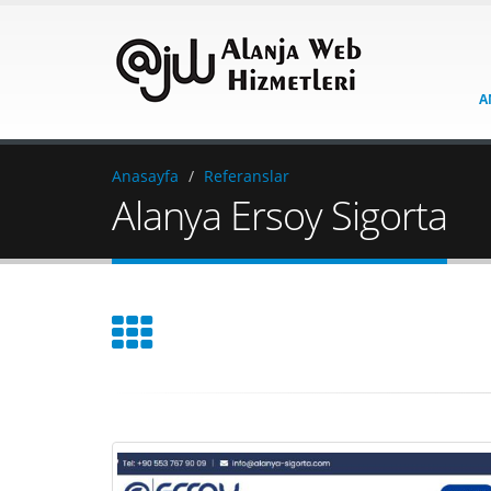
A
Anasayfa
Referanslar
Alanya Ersoy Sigorta