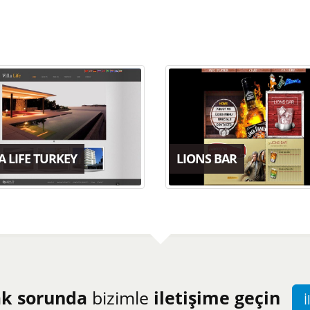
A LIFE TURKEY
LIONS BAR
ak sorunda
bizimle
iletişime geçin
İ