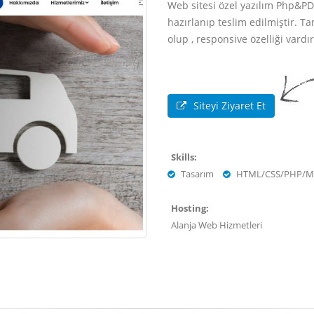
Web sitesi özel yazılım Php&PDO
hazırlanıp teslim edilmiştir. T
olup , responsive özelliği vardır
Siteyi Ziyaret Et
Skills:
Tasarım
HTML/CSS/PHP/M
Hosting:
Alanja Web Hizmetleri