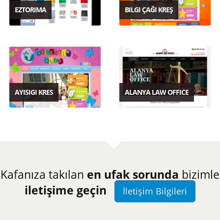
EZTORIMA
BILGI ÇAĞI KREŞ
AYISIGI KRES
ALANYA LAW OFFICE
Kafanıza takılan
en ufak sorunda
bizimle
iletişime geçin
İletişim Bilgileri