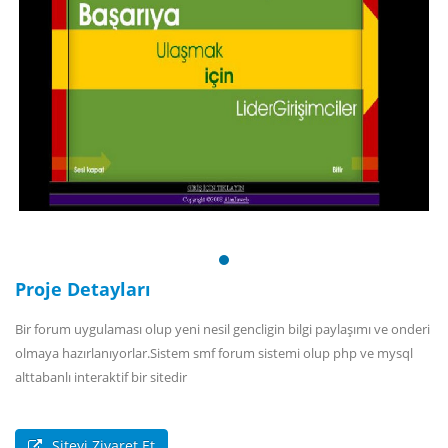
Proje Detayları
Bir forum uygulaması olup yeni nesil gencligin bilgi paylaşımı ve onderi
olmaya hazırlanıyorlar.Sistem smf forum sistemi olup php ve mysql
alttabanlı interaktif bir sitedir
Siteyi Ziyaret Et