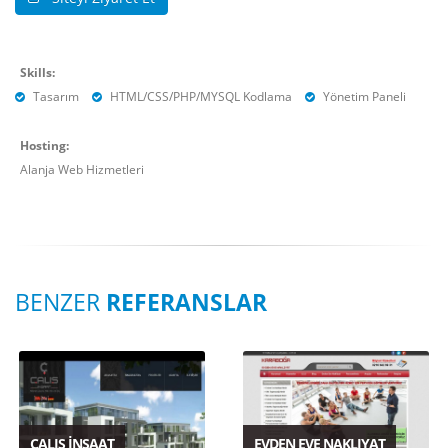
Skills:
Tasarım
HTML/CSS/PHP/MYSQL Kodlama
Yönetim Paneli
Hosting:
Alanja Web Hizmetleri
BENZER
REFERANSLAR
ÇALIŞ İNŞAAT
EVDEN EVE NAKLIYAT