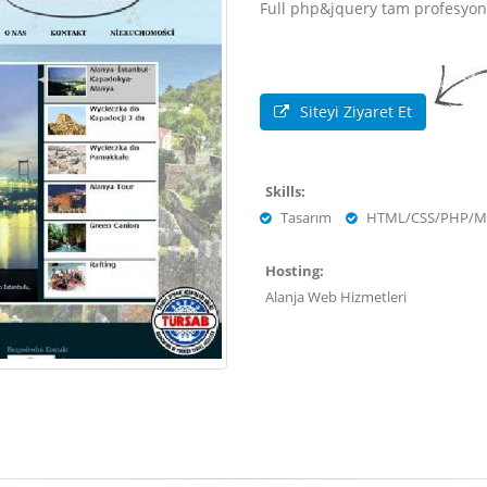
Full php&jquery tam profesyonel
Siteyi Ziyaret Et
Skills:
Tasarım
HTML/CSS/PHP/M
Hosting:
Alanja Web Hizmetleri