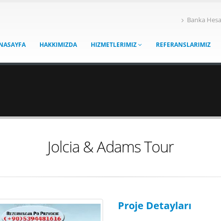
Banka Hesa
NASAYFA
HAKKIMIZDA
HIZMETLERIMIZ
REFERANSLARIMIZ
Jolcia & Adams Tour
Proje Detayları