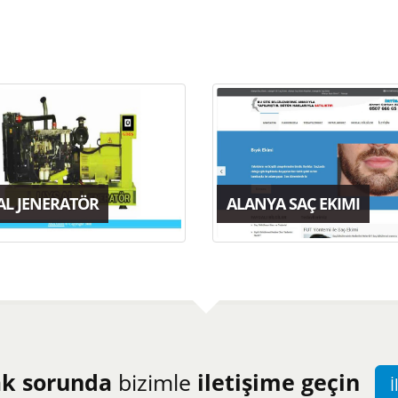
AL JENERATÖR
ALANYA SAÇ EKIMI
ak sorunda
bizimle
iletişime geçin
İ