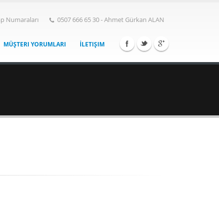
p Numaraları
0507 666 65 30 - Ahmet Gürkan ALAN
MÜŞTERI YORUMLARI
İLETIŞIM