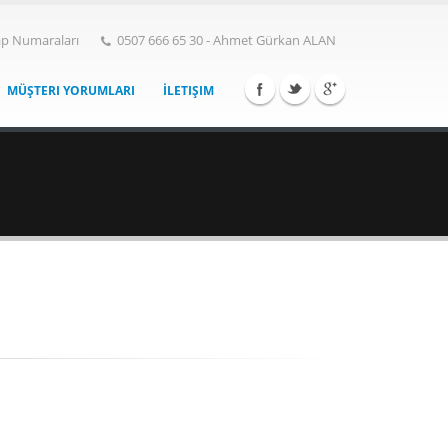
p Numaraları
0507 666 65 30 - Ahmet Gürkan ALAN
MÜŞTERI YORUMLARI
İLETIŞIM