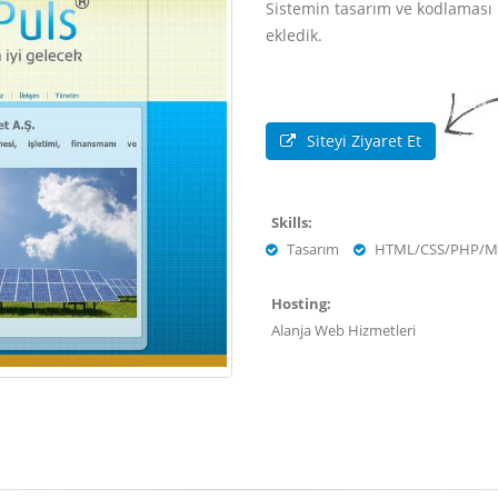
Sistemin tasarım ve kodlaması b
ekledik.
Siteyi Ziyaret Et
Skills:
Tasarım
HTML/CSS/PHP/M
Hosting:
Alanja Web Hizmetleri