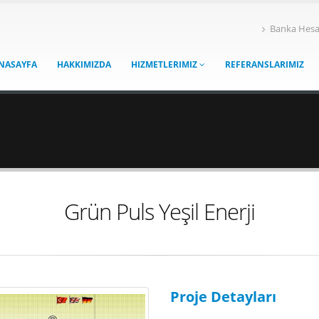
Banka Hesa
NASAYFA
HAKKIMIZDA
HIZMETLERIMIZ
REFERANSLARIMIZ
Grün Puls Yeşil Enerji
Proje Detayları