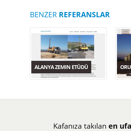
BENZER
REFERANSLAR
ALANYA ZEMIN ETÜDÜ
ORU
Kafanıza takılan
en uf