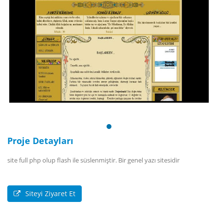
Proje Detayları
site full php olup flash ile süslenmiştir. Bir genel yazı sitesidir
Siteyi Ziyaret Et