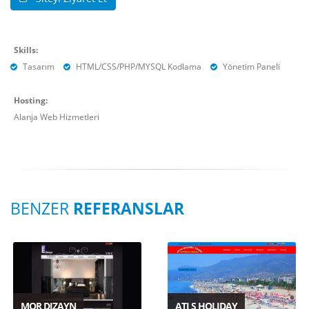
Skills:
Tasarım
HTML/CSS/PHP/MYSQL Kodlama
Yönetim Paneli
Hosting:
Alanja Web Hizmetleri
BENZER
REFERANSLAR
MOR DIZAYN
ATI S HOLIDAY